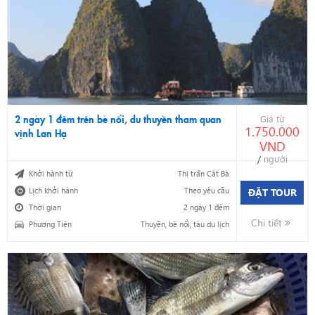
2 ngày 1 đêm trên bè nổi, du thuyền tham quan
Giá từ
1.750.000
vịnh Lan Hạ
VND
/
người
Khởi hành từ
Thị trấn Cát Bà
Lịch khởi hành
Theo yêu cầu
ĐẶT TOUR
Thời gian
2 ngày 1 đêm
Chi tiết
Phương Tiện
Thuyền, bè nổi, tàu du lịch