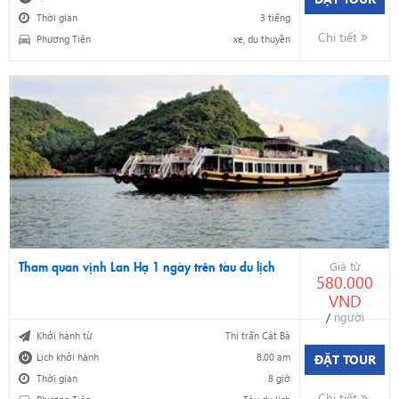
Thời gian
3 tiếng
Chi tiết
Phương Tiện
xe, du thuyền
Tham quan vịnh Lan Hạ 1 ngày trên tàu du lịch
Giá từ
580.000
VND
/
người
Khởi hành từ
Thị trấn Cát Bà
Lịch khởi hành
8.00 am
ĐẶT TOUR
Thời gian
8 giờ
Chi tiết