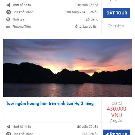
Khởi hành từ
Thị trấn Cát Bà
Lịch khởi hành
9.00 sáng - 14.30 chiều
ĐẶT TOUR
Thời gian
2,5 tiếng
Chi tiết
Phương Tiện
Ô tô, tàu du lịch
Tour ngắm hoàng hôn trên vịnh Lan Hạ 3 tiếng
Giá từ
430.000
VND
/
người
Khởi hành từ
thị trấn Cát Bà
Lịch khởi hành
14.30 chiều
ĐẶT TOUR