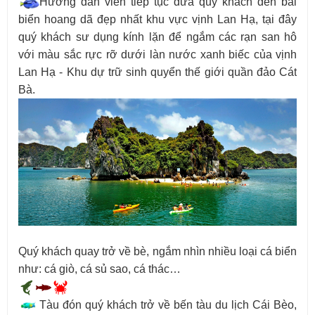
Hướng dẫn viên tiếp tục đưa quý khách đến bãi
biển hoang dã đẹp nhất khu vực vịnh Lan Hạ, tại đây
quý khách sư dụng kính lặn để ngắm các rạn san hô
với màu sắc rực rỡ dưới làn nước xanh biếc của vịnh
Lan Hạ - Khu dự trữ sinh quyển thế giới quần đảo Cát
Bà.
Quý khách quay trở về bè, ngắm nhìn nhiều loại cá biển
như: cá giò, cá sủ sao, cá thác…
Tàu đón quý khách trở về bến tàu du lịch Cái Bèo,